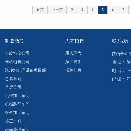
首页
上一页
2
3
4
5
6
7
制造能力
人才招聘
联系我们
长岭特设公司
用人理念
陕西长岭
长岭迈腾公司
员工培训
地 址： 
洁净水处理设备项目部
招聘信息
电 话： 091
总装车间
邮 编： 72
华远公司
机械加工车间
机械装配车间
钣金加工车间
热工车间
表面处理车间